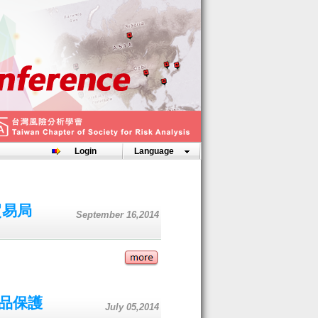
Login
Language
貿易局
September 16,2014
品保護
July 05,2014