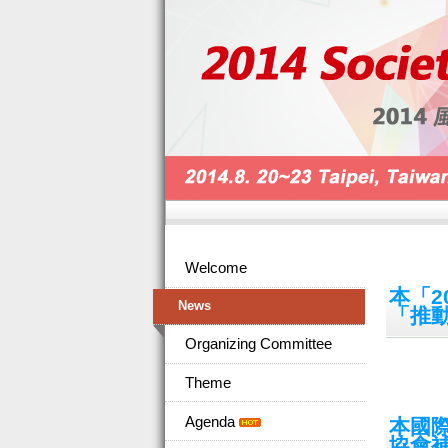
Welcome
本「2
News
「推
Organizing Committee
Theme
Agenda
本國
協會